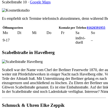
Scabellstraße 10 ·
Google Maps
Es empfiehlt sich Termine telefonisch abzustimmen, denn während Be
Öffnungszeiten
Kontakt per Telefon
01626591955
Mo
Di
Mi
Do
Fr
Sa
So
indivi­
9-17
–
duell
Scabellstraße in Havelberg
Scabell war der Name vom Chef der Berliner Feuerwehr 1870, der 
weiter mit Pferdefuhrwerken in eisiger Nacht nach Havelberg eilte. 
Teile der Altstadt fraß. Mit Unterstützung der Berliner gelang es na
einzugrenzen und anschließend zu löschen. Zu Ehren der Berliner u
Glöwen Scabellstraße genannt. Es ist eine Einbahnstraße. Auf der link
In der Scabellstraße sind noch Ladenlokale verfügbar. Interesse? Ni
Schmuck & Uhren Elke Zeppik