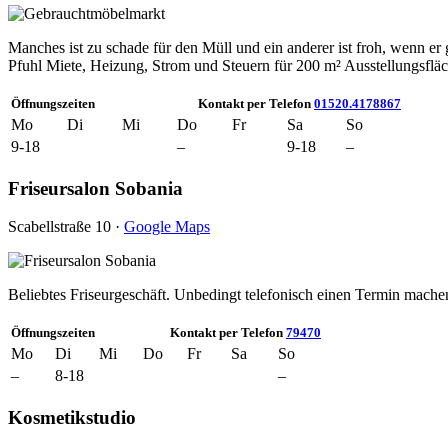
Manches ist zu schade für den Müll und ein anderer ist froh, wenn e
Pfuhl Miete, Heizung, Strom und Steuern für 200 m² Ausstellungsfläch
Öffnungszeiten
Kontakt per Telefon
01520.4178867
Mo
Di
Mi
Do
Fr
Sa
So
9-18
–
9-18
–
Friseursalon Sobania
Scabellstraße 10 ·
Google Maps
Beliebtes Friseurgeschäft. Unbedingt telefonisch einen Termin mache
Öffnungszeiten
Kontakt per Telefon
79470
Mo
Di
Mi
Do
Fr
Sa
So
–
8-18
–
Kosmetikstudio