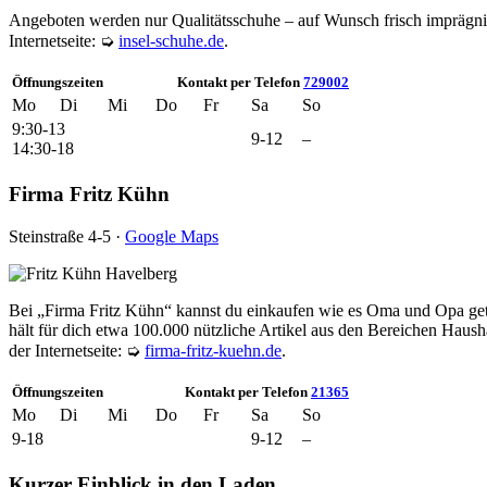
Angeboten werden nur Qualitätsschuhe – auf Wunsch frisch imprägnier
Internetseite: ➭
insel-schuhe.de
.
Öffnungszeiten
Kontakt per Telefon
729002
Mo
Di
Mi
Do
Fr
Sa
So
9:30-13
9-12
–
14:30-18
Firma Fritz Kühn
Steinstraße 4-5 ·
Google Maps
Bei „Firma Fritz Kühn“ kannst du einkaufen wie es Oma und Opa geta
hält für dich etwa 100.000 nützliche Artikel aus den Bereichen Haush
der Internetseite: ➭
firma-fritz-kuehn.de
.
Öffnungszeiten
Kontakt per Telefon
21365
Mo
Di
Mi
Do
Fr
Sa
So
9-18
9-12
–
Kurzer Einblick in den Laden