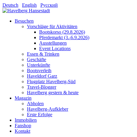
Deutsch
English
Русский
Besuchen
Vorschläge für Aktivitäten
Bootskorso (29.8.2026)
Pferdemarkt (3.-6.9.2026)
Ausstellungen
Event Locations
Essen & Trinken
Geschäfte
Unterkünfte
Bootsverleih
Haveldorf Garz
Flugplatz Havelberg-Süd
Travel-Blogger
Havelberg gestern & heute
Magazin
Abholen
Havelberg-Aufkleber
Erste Erfolge
Immobilien
Fanshop
Kontakt