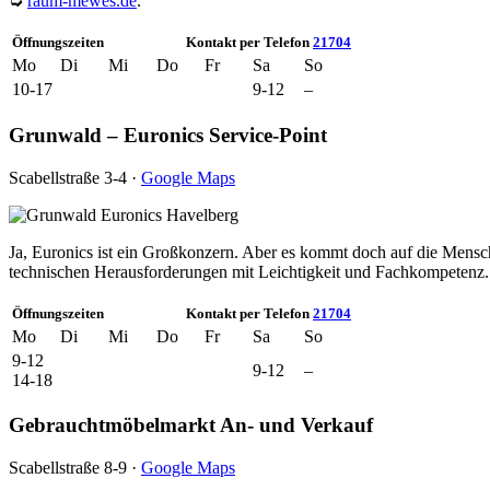
➭
raum-mewes.de
.
Öffnungszeiten
Kontakt per Telefon
21704
Mo
Di
Mi
Do
Fr
Sa
So
10-17
9-12
–
Grunwald – Euronics Service-Point
Scabellstraße 3-4 ·
Google Maps
Ja, Euronics ist ein Großkonzern. Aber es kommt doch auf die Mensc
technischen Herausforderungen mit Leichtigkeit und Fachkompetenz.
Öffnungszeiten
Kontakt per Telefon
21704
Mo
Di
Mi
Do
Fr
Sa
So
9-12
9-12
–
14-18
Gebrauchtmöbelmarkt An- und Verkauf
Scabellstraße 8-9 ·
Google Maps