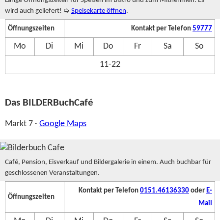
Lange Öffnungszeiten für Speisen im Bistro und zum Mitnehmen. Es
wird auch geliefert! ➭
Speisekarte öffnen
.
Öffnungszeiten
Kontakt per Telefon
59777
Mo
Di
Mi
Do
Fr
Sa
So
11-22
Das BILDERBuchCafé
Markt 7 ·
Google Maps
Café, Pension, Eisverkauf und Bildergalerie in einem. Auch buchbar für
geschlossenen Veranstaltungen.
Kontakt per Telefon
0151.46136330
oder
E-
Öffnungszeiten
Mail