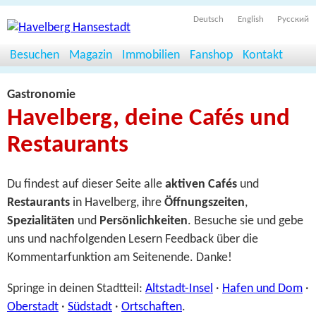
Deutsch
English
Русский
Besuchen
Magazin
Immobilien
Fanshop
Kontakt
Gastronomie
Havelberg, deine Cafés und
Restaurants
Du findest auf dieser Seite alle
aktiven Cafés
und
Restaurants
in Havelberg, ihre
Öffnungszeiten
,
Spezialitäten
und
Persönlichkeiten
. Besuche sie und gebe
uns und nachfolgenden Lesern Feedback über die
Kommentarfunktion am Seitenende. Danke!
Springe in deinen Stadtteil:
Altstadt-Insel
·
Hafen und Dom
·
Oberstadt
·
Südstadt
·
Ortschaften
.