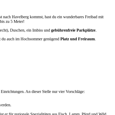
ust nach Havelberg kommst, hast du ein wunderbares Freibad mit
is zu 5 Meter!
recht), Duschen, ein Imbiss und
gebührenfreie Parkplätze
.
 hast du auch im Hochsommer genügend
Platz und Freiraum
.
inrichtungen. An dieser Stelle nur vier Vorschläge:
werden.
 er für regionale Spezialitäten aus Fisch, Lamm, Pferd und Wild.