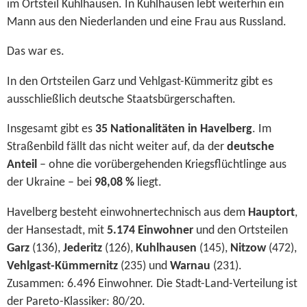
im Ortsteil Kuhlhausen. In Kuhlhausen lebt weiterhin ein
Mann aus den Niederlanden und eine Frau aus Russland.
Das war es.
In den Ortsteilen Garz und Vehlgast-Kümmeritz gibt es
ausschließlich deutsche Staatsbürgerschaften.
Insgesamt gibt es
35 Nationalitäten in Havelberg
. Im
Straßenbild fällt das nicht weiter auf, da der
deutsche
Anteil
– ohne die vorübergehenden Kriegsflüchtlinge aus
der Ukraine – bei
98,08 %
liegt.
Havelberg besteht einwohnertechnisch aus dem
Hauptort
,
der Hansestadt, mit
5.174 Einwohner
und den Ortsteilen
Garz
(136),
Jederitz
(126),
Kuhlhausen
(145),
Nitzow
(472),
Vehlgast-Kümmernitz
(235) und
Warnau
(231).
Zusammen: 6.496 Einwohner. Die Stadt-Land-Verteilung ist
der Pareto-Klassiker: 80/20.